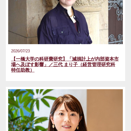
2026/07/23
【一橋大学の科研費研究】「減損計上が内部資本市
場へ及ぼす影響」／三代 まり子（経営管理研究科
特任助教）