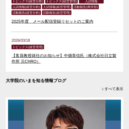
トピックス(経営分析)
トピックス(経営管理)
入試情報
入試情報(経営分析)
入試情報(経営管理)
活動報告(商学部)
活動報告(経営分析)
活動報告(経営管理)
2025年度 メール配信登録リセットのご案内
2026/03/18
トピックス(経営管理)
【客員教授就任のお知らせ】中畑英信氏（株式会社日立製
作所 元CHRO）
大学院のいまを知る情報ブログ
すべて表示