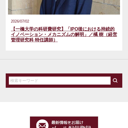
2026/07/02
【一橋大学の科研費研究】「IPO後における持続的
イノベーション・メカニズムの解明」／橘 樹（経営
管理研究科 特任講師）
検索